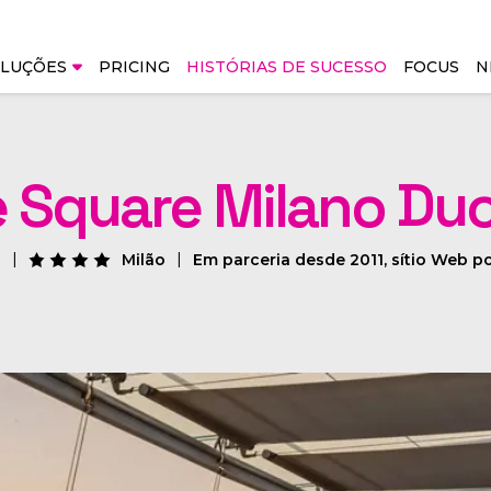
IT
LUÇÕES
PRICING
HISTÓRIAS DE SUCESSO
FOCUS
N
Direct Bookings &
Revenue & Intelli
 Square Milano D
Distribution
RMS - Revenue
Management Sys
Booking Engine
s
Milão
Em parceria desde 2011, sítio Web p
IMS - Integrated
AIBE - AI Booking Engine
Management Sys
NEW
Market Intelligen
Channel Manager
Rate Shopper + Pa
CRS - Central Reservation
Check
System
AWARDED
Business Intellige
CRM - Customer
Relationship Management