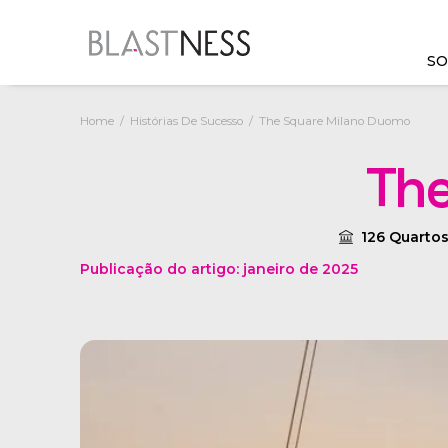
SO
Home
Histórias De Sucesso
The Square Milano Duomo
Blastness Suite
The
Dados e sistemas conectados
para agir de forma rápida e
eficaz
126 Quarto
Publicação do artigo: janeiro de 2025
SAIBA MAIS
Consultoria de revenue
Estratégias personalizadas
para alcançar os objetivos de