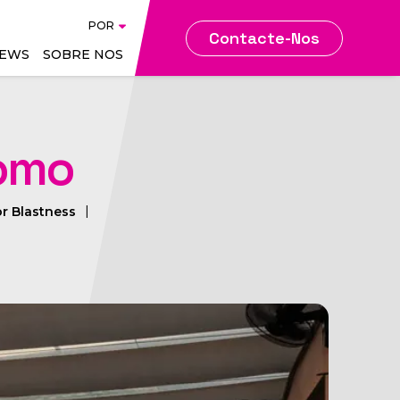
A
ENG
POR
POR
Contacte-Nos
EWS
SOBRE NOS
gence
Web & Digital Marketing
uomo
Search & Metasearch
tem
Advertising
or Blastness
BMS - Bid Management
tem
System
ce
Sites
rity
CMS - Content
Management System
nce
SEO - Search Engine
Optimisation