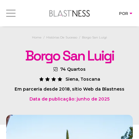
Direct
POR
Blastness Suite
Book
Revenu
ITA
ENG
AIBE
Consultoria de revenue
Home
Histórias De Sucesso
Borgo San Luigi
SOLUÇÕES
RMS 
POR
Web & 
Chan
Borgo San Luigi
IMS 
PRICING
Sear
CRS 
Mark
HISTÓRIAS DE SUCESSO
BMS 
74 Quartos
CRM 
Rate
FOCUS
Sites
Siena, Toscana
AI C
Busi
NEWS
Em parceria desde 2018, sítio Web da Blastness
CMS 
Dire
Data de publicação: junho de 2025
SOBRE NOS
SEO 
GDS 
Soci
Conn
Bran