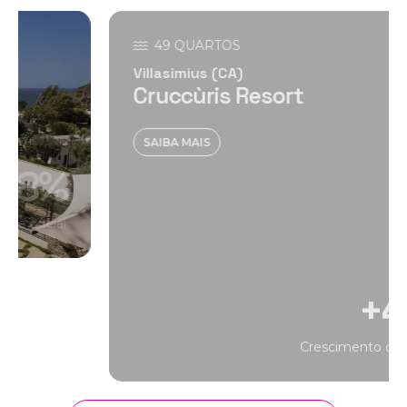
49 QUARTOS
Villasimius (CA)
Cruccùris Resort
SAIBA MAIS
+49%
Crescimento do site – T1
Let's grow together