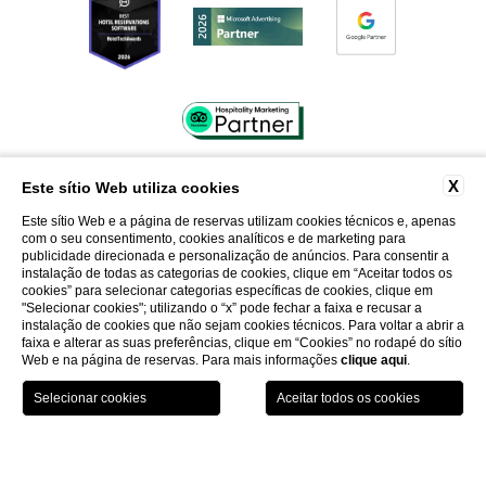
X
Este sítio Web utiliza cookies
CONTACTOS
FAQ
TRABALHE CONOSCO
Este sítio Web e a página de reservas utilizam cookies técnicos e, apenas
com o seu consentimento, cookies analíticos e de marketing para
PRESSROOM
PRIVACIDADE
publicidade direcionada e personalização de anúncios. Para consentir a
instalação de todas as categorias de cookies, clique em “Aceitar todos os
PRIVACIDADE CLIENTES
DADOS SOCIETÁRIOS
cookies” para selecionar categorias específicas de cookies, clique em
"Selecionar cookies"; utilizando o “x” pode fechar a faixa e recusar a
COOKIE
WHISTLEBLOWING
ACCESSIBILITY
instalação de cookies que não sejam cookies técnicos. Para voltar a abrir a
faixa e alterar as suas preferências, clique em “Cookies” no rodapé do sítio
Web e na página de reservas. Para mais informações
clique aqui
.
we support: