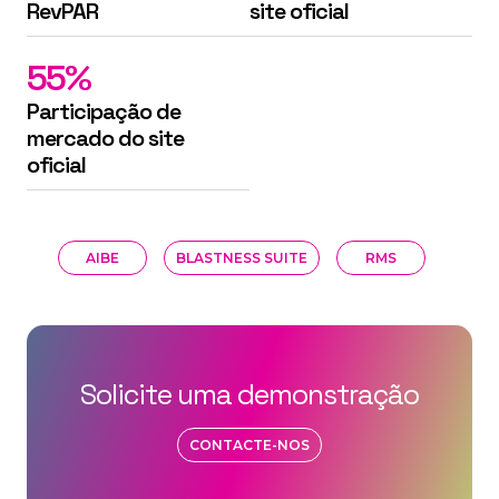
RevPAR
site oficial
55%
Participação de
mercado do site
oficial
AIBE
BLASTNESS SUITE
RMS
Solicite uma demonstração
CONTACTE-NOS