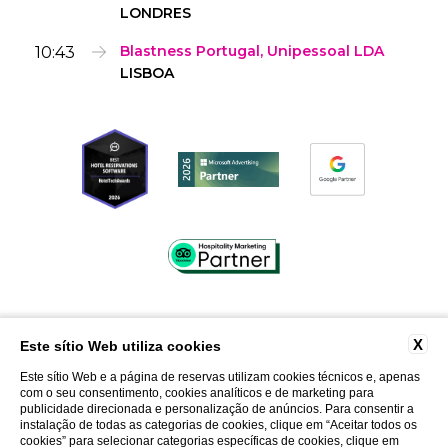
LONDRES
10:43
Blastness Portugal, Unipessoal LDA
LISBOA
X
Este sítio Web utiliza cookies
CONTACTOS
FAQ
TRABALHE CONOSCO
Este sítio Web e a página de reservas utilizam cookies técnicos e, apenas
PRESSROOM
PRIVACIDADE
com o seu consentimento, cookies analíticos e de marketing para
PRIVACIDADE CLIENTES
DADOS SOCIETÁRIOS
publicidade direcionada e personalização de anúncios. Para consentir a
instalação de todas as categorias de cookies, clique em “Aceitar todos os
COOKIE
WHISTLEBLOWING
ACCESSIBILITY
cookies” para selecionar categorias específicas de cookies, clique em