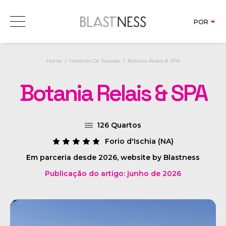
Direct
POR
Blastness Suite
Book
Revenu
ITA
ENG
AIBE
Consultoria de revenue
Home
Histórias De Sucesso
Botania Relais & SPA
SOLUÇÕES
RMS 
POR
Web & 
Chan
Botania Relais & SPA
IMS 
PRICING
Sear
CRS 
Mark
HISTÓRIAS DE SUCESSO
BMS 
CRM 
Rate
FOCUS
126 Quartos
Sites
AI C
Busi
Forio d'Ischia (NA)
NEWS
CMS 
Dire
Em parceria desde 2026, website by Blastness
SOBRE NOS
SEO 
GDS 
Publicação do artigo: junho de 2026
Soci
Conn
Bran