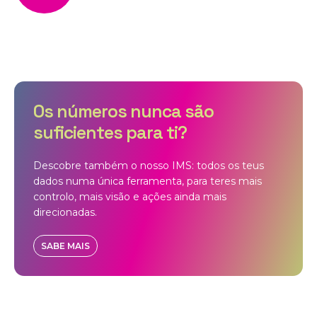
Os números nunca são
suficientes para ti?
Descobre também o nosso IMS: todos os teus
dados numa única ferramenta, para teres mais
controlo, mais visão e ações ainda mais
direcionadas.
SABE MAIS