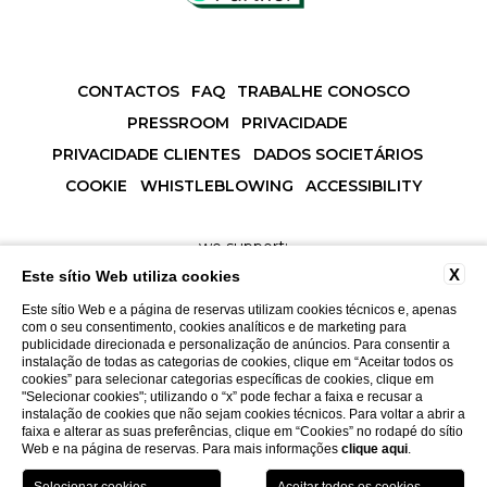
CONTACTOS
FAQ
TRABALHE CONOSCO
PRESSROOM
PRIVACIDADE
PRIVACIDADE CLIENTES
DADOS SOCIETÁRIOS
COOKIE
WHISTLEBLOWING
ACCESSIBILITY
we support:
X
Este sítio Web utiliza cookies
Este sítio Web e a página de reservas utilizam cookies técnicos e, apenas
com o seu consentimento, cookies analíticos e de marketing para
publicidade direcionada e personalização de anúncios. Para consentir a
instalação de todas as categorias de cookies, clique em “Aceitar todos os
Número de Identificação Fiscal 01195440118
cookies” para selecionar categorias específicas de cookies, clique em
"Selecionar cookies"; utilizando o “x” pode fechar a faixa e recusar a
instalação de cookies que não sejam cookies técnicos. Para voltar a abrir a
faixa e alterar as suas preferências, clique em “Cookies” no rodapé do sítio
Web e na página de reservas. Para mais informações
clique aqui
.