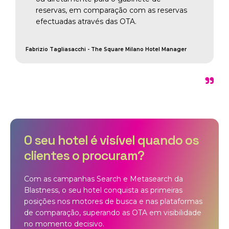
reservas, em comparação com as reservas
efectuadas através das OTA.
Fabrizio Tagliasacchi - The Square Milano Hotel Manager
"
O seu hotel é visível quando os
clientes o procuram?
Com as campanhas Search e Metasearch da
Blastness, o seu hotel conquista as primeiras
posições nos motores de busca e nas plataformas
de comparação, superando as OTA em visibilidade
no momento decisivo.