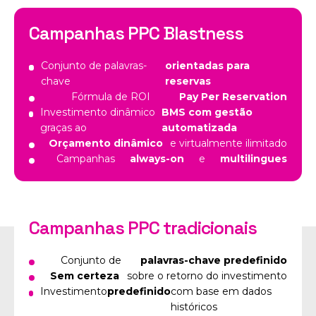
Campanhas PPC Blastness
Conjunto de palavras-
orientadas para
chave
reservas
Fórmula de ROI
Pay Per Reservation
Investimento dinâmico
BMS com gestão
graças ao
automatizada
Orçamento dinâmico
e virtualmente ilimitado
Campanhas
always-on
e
multilingues
Campanhas PPC tradicionais
Conjunto de
palavras-chave predefinido
Sem certeza
sobre o retorno do investimento
Investimento
predefinido
com base em dados
históricos