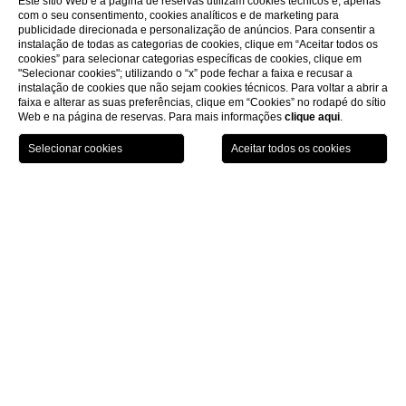
Este sítio Web e a página de reservas utilizam cookies técnicos e, apenas
com o seu consentimento, cookies analíticos e de marketing para
publicidade direcionada e personalização de anúncios. Para consentir a
instalação de todas as categorias de cookies, clique em “Aceitar todos os
cookies” para selecionar categorias específicas de cookies, clique em
"Selecionar cookies"; utilizando o “x” pode fechar a faixa e recusar a
instalação de cookies que não sejam cookies técnicos. Para voltar a abrir a
faixa e alterar as suas preferências, clique em “Cookies” no rodapé do sítio
Web e na página de reservas. Para mais informações
clique aqui
.
CONTACTOS
FAQ
TRABALHE CONOSCO
PRESSROOM
PRIVACIDADE
PRIVACIDADE CLIENTES
DADOS SOCIETÁRIOS
COOKIE
WHISTLEBLOWING
ACCESSIBILITY
we support: