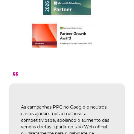
"
Secção dizem sobre nós
As campanhas PPC no Google e noutros
canais ajudam-nos a melhorar a
competitividade, apoiando o aumento das
vendas diretas a partir do sítio Web oficial
ou diretamente para o gabinete de