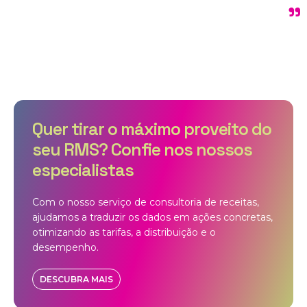
"
Quer tirar o máximo proveito do
seu RMS? Confie nos nossos
especialistas
Com o nosso serviço de consultoria de receitas,
ajudamos a traduzir os dados em ações concretas,
otimizando as tarifas, a distribuição e o
desempenho.
DESCUBRA MAIS