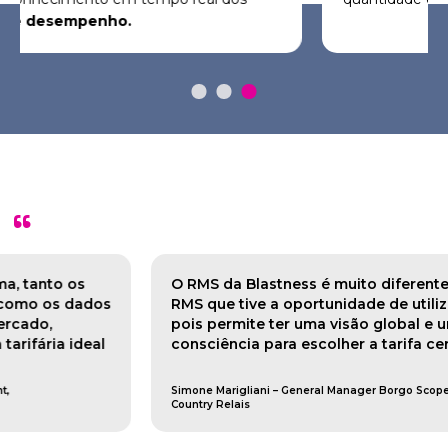
tarifárias da concorrência
.
"
Secção dizem sobre nós
O RMS da Blastness é muito diferente de outros
A
RMS que tive a oportunidade de utilizar até hoje,
m
pois permite ter uma visão global e uma maior
O
consciência para escolher a tarifa certa.
d
Simone Marigliani – General Manager Borgo Scopeto Wine &
Country Relais
N