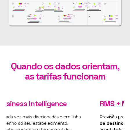
Quando os dados orientam,
as tarifas funcionam
ligence
RMS + Rate Shopper
rada pelos
eventos
Gestão otimizada do preço, graça
de uma grande
conhecimento do
conjunto comp
do.
monitorização em tempo real das