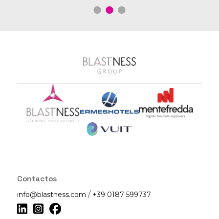
Let's grow together
COMECE A CRESCER CONNOSCO
Contactos
/
info@blastness.com
+39 0187 599737