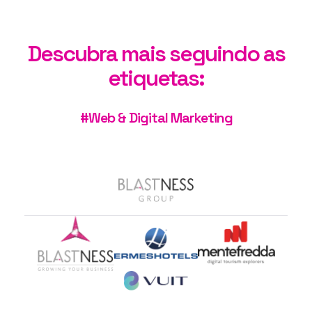
Descubra mais seguindo as
etiquetas:
Let's grow together
#Web & Digital Marketing
COMECE A CRESCER CONNOSCO