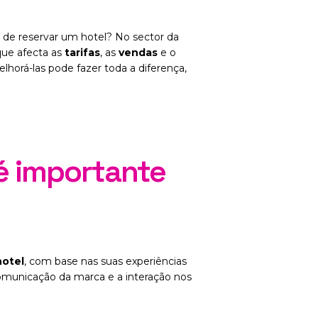
Social Media Marketing
 de reservar um hotel? No sector da
Branding
que afecta as
tarifas
, as
vendas
e o
horá-las pode fazer toda a diferença,
é importante
hotel
, com base nas suas experiências
comunicação da marca e a interação nos