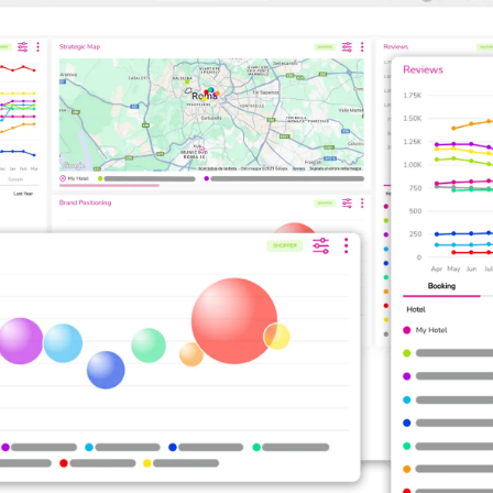
o desempenho da sua propriedade no Booking.com, Expedia e Goo
com o conjunto competitivo selecionado.
a os principais concorrentes num mapa, monitorizando informaç
itivo que combina a pontuação no Booking.com com o preço médi
 uma indicação clara do equilíbrio entre preço e qualidade perce
zar o número de comentários recebidos e a sua tendência ao lo
 o volume de reservas e a presença no Google Travel, Booking.co
ifica melhorar a experiência do hóspede e reforçar a competitiv
de otimizar a sua estratégia e maximizar as oportunidades de c