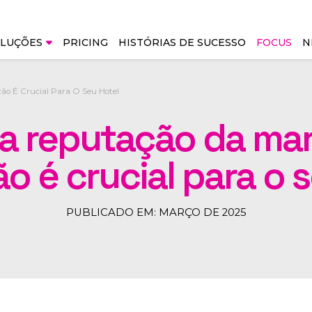
IT
LUÇÕES
PRICING
HISTÓRIAS DE SUCESSO
FOCUS
N
o É Crucial Para O Seu Hotel
Direct Bookings &
Revenue & Intelli
 a reputação da mar
Distribution
RMS - Revenue
Management Sys
Booking Engine
o é crucial para o 
IMS - Integrated
AIBE - AI Booking Engine
Management Sys
NEW
PUBLICADO EM: MARÇO DE 2025
Market Intelligen
Channel Manager
Rate Shopper + Pa
CRS - Central Reservation
Check
System
AWARDED
Business Intellige
CRM - Customer
Relationship Management