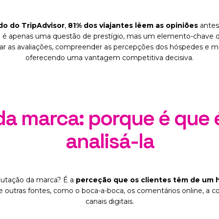
AI Chatbot
do do TripAdvisor
,
81% dos viajantes lêem as opiniões
antes
Direct Revenue Tools
ão é apenas uma questão de prestígio, mas um elemento-chave 
GDS Distribution
zar as avaliações, compreender as percepções dos hóspedes e mel
oferecendo uma vantagem competitiva decisiva.
Connectivity
a marca: porque é que 
analisá-la
putação da marca? É a
perceção que os clientes têm de um 
 outras fontes, como o boca-a-boca, os comentários online, a 
canais digitais.