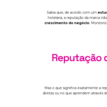
receita
SAIBA MAIS
Sabia que, de acordo com um
estu
hotelaria, a reputação da marca n
crescimento do negócio
. Monitori
Reputação d
Mas o que significa exatamente a re
diretas ou no que aprendem através de