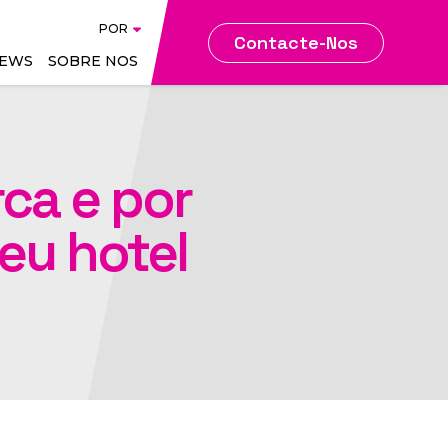
A
ENG
POR
POR
Contacte-Nos
EWS
SOBRE NOS
gence
Web & Digital Marketing
ca e por
Search & Metasearch
tem
Advertising
seu hotel
BMS - Bid Management
tem
System
ce
Sites
rity
CMS - Content
Management System
nce
SEO - Search Engine
Optimisation