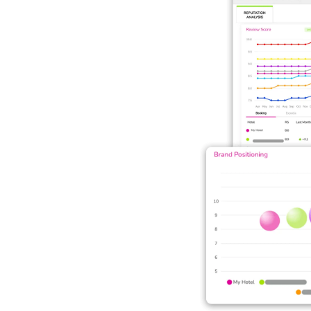
Review Score
: permite-lhe analisar 
Mapa estratégico
: apresent
Brand Positioning
: um gráfico intu
dando
Comentários
: permite-lhe monitori
úteis sobre
Investir na reputação da marca sign
certas, po