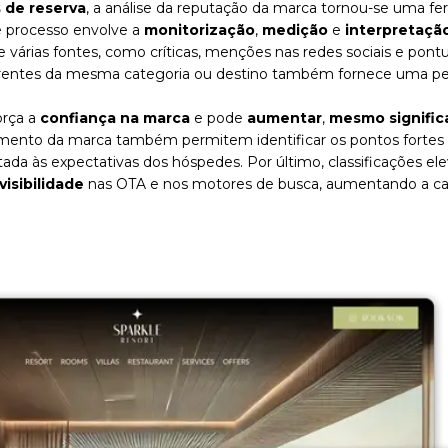
 de reserva
, a análise da reputação da marca tornou-se uma fe
e processo envolve a
monitorização
,
medição
e
interpretaçã
e várias fontes, como críticas, menções nas redes sociais e po
ntes da mesma categoria ou destino também fornece uma persp
orça a
confiança na marca
e pode
aumentar
,
mesmo signific
nto da marca também permitem identificar os pontos fortes e 
tada às expectativas dos hóspedes. Por último, classificações e
visibilidade
nas OTA e nos motores de busca, aumentando a capa