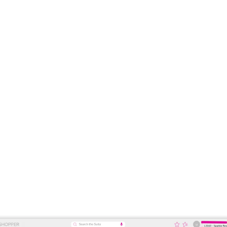
erramenta para hoteleir
da sua reputação online, o
Rate Shopper + Parity Check
da Bla
alysis
, que permite aos hotéis monitorizar e comparar o posic
concorrência.
ividida em quatro secções principais para tomar decisões estrat