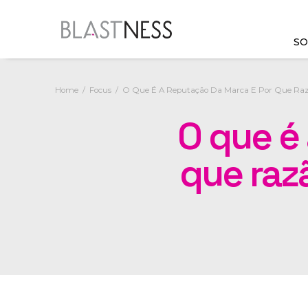
SO
Home
Focus
O Que É A Reputação Da Marca E Por Que Razã
Blastness Suite
O que é
Dados e sistemas conectados
para agir de forma rápida e
que razã
eficaz
SAIBA MAIS
Consultoria de revenue
Estratégias personalizadas
para alcançar os objetivos de