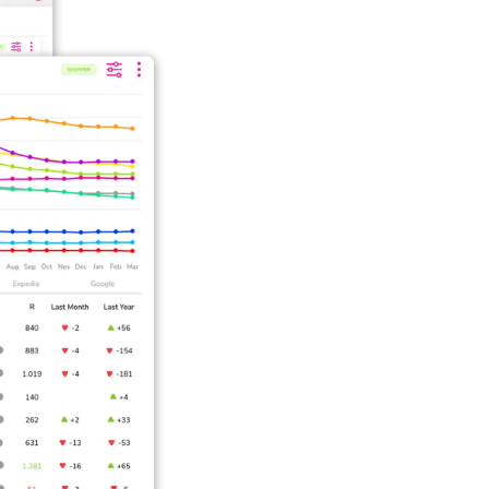
gle, com a possibilidade de o comparar
ões importantes sobre as OTAs.
o de venda para os próximos 90 dias,
bida.
ngo do tempo, oferecendo informações
m e Expedia.
idade no mercado. Com as ferramentas
rescimento.