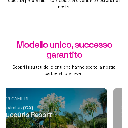
obiettivi predefiniti. I tuoi obiettivi diventano così anche i
nostri.
Modello unico, successo
garantito
Scopri i risultati dei clienti che hanno scelto la nostra
partnership win-win
60 CAMERE
Siena
Borgo San Felice Resort