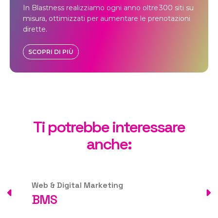
In Blastness realizziamo ogni anno oltre 300 siti su
misura, ottimizzati per aumentare le prenotazioni
dirette.
SCOPRI DI PIÙ
Ti potrebbe interessare
anche:
Marketing
Web & Digital Marke
Siti web