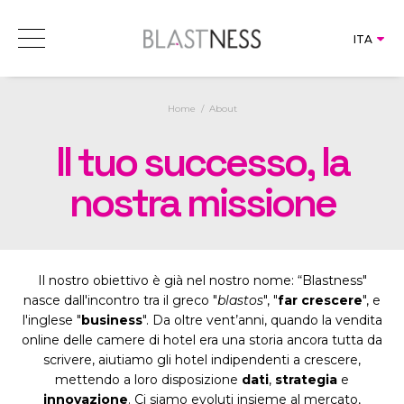
Direct
ITA
Blastness Suite
Book
Revenu
ITA
ENG
AIBE
Consulenza
Home
About
SOLUZIONI
RMS 
POR
Web & 
Chan
Il tuo successo, la
IMS 
PRICING
Sear
CRS 
Mark
STORIE DI SUCCESSO
nostra missione
BMS 
CRM 
Rate
FOCUS
Siti
AI C
Busi
NEWS
CMS 
Dire
Il nostro obiettivo è già nel nostro nome: “Blastness"
ABOUT
SEO 
nasce dall'incontro tra il greco "
blastos
", "
far crescere
", e
GDS 
l'inglese "
business
". Da oltre vent’anni, quando la vendita
Soci
Conn
online delle camere di hotel era una storia ancora tutta da
scrivere, aiutiamo gli hotel indipendenti a crescere,
Bran
mettendo a loro disposizione
dati
,
strategia
e
innovazione
. Ci siamo evoluti insieme al mercato,