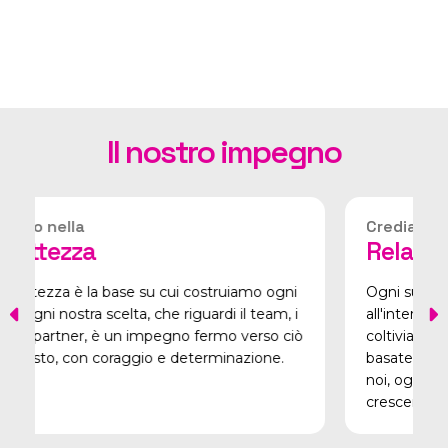
Il nostro impegno
Crediamo nelle
Relazioni Umane
 costruiamo ogni
Ogni successo nasce dalle persone. Si
guardi il team, i
all'interno del team che con i nostri clie
o fermo verso ciò
coltiviamo relazioni autentiche e durat
eterminazione.
basate sulla fiducia e sul rispetto recip
noi, ogni interazione è un'opportunità 
crescere.