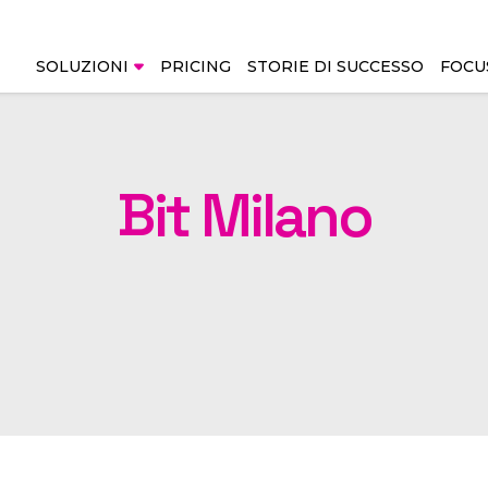
I
SOLUZIONI
PRICING
STORIE DI SUCCESSO
FOCU
Direct Bookings &
Revenue & Intelli
Bit Milano
Distribution
RMS - Revenue
Management Sys
Booking Engine
IMS - Integrated
AIBE - AI Booking Engine
Management Sys
NEW
Market Intelligen
Channel Manager
Rate Shopper + Pa
CRS - Central Reservation
Check
System
AWARDED
Business Intellige
CRM - Customer
Relationship Management