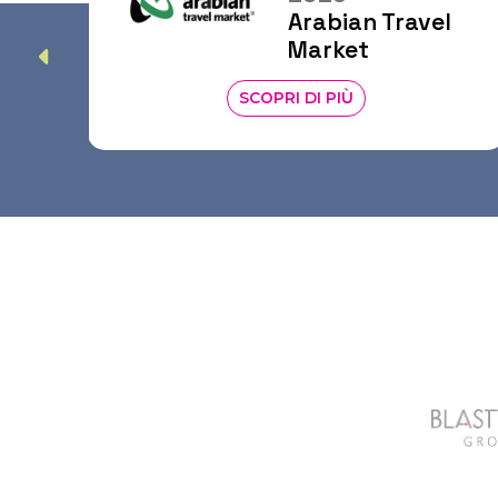
Trave
rabian Travel
Hurg
arket
DI PIÙ
SCOPRI DI PIÙ