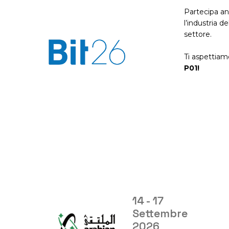
revenue
Partecipa an
l’industria d
SCOPRI DI PIÙ
settore.
Ti aspettiamo
P01!
4 - 17
26 Se
ettembre
2026
026