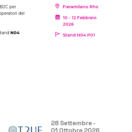
Social Media Marketing
 B2C per
Fieramilano Rho
operatori del
Branding
10 - 12 Febbraio
2026
stand
N04
Stand N04 P01
bre -
30 Settembre 
e 2026
01 Ottobre 20