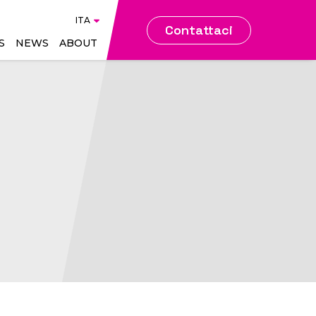
TA
ENG
POR
ITA
Contattaci
S
NEWS
ABOUT
gence
Web & Digital Marketing
Search & Metasearch
tem
Advertising
BMS - Bid Management
tem
System
ce
Siti Web
rity
CMS - Content
Management System
nce
SEO - Search Engine
Optimisation