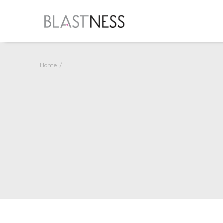
Home
Blastness Suite
Dati e sistemi connessi per
agire in modo rapido ed
efficace
SCOPRI DI PIÙ
Consulenza
Strategie personalizzate per
raggiungere gli obiettivi