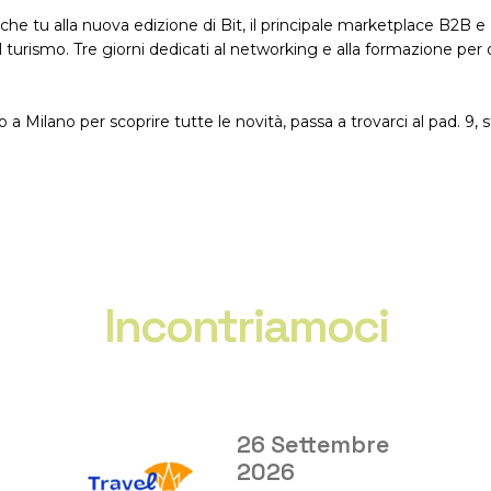
AI Chatbot
che tu alla nuova edizione di Bit, il principale marketplace B2B e
el turismo. Tre giorni dedicati al networking e alla formazione per 
Direct Revenue Tools
GDS Distribution
 a Milano per scoprire tutte le novità, passa a trovarci al pad. 9, 
Connectivity
Incontriamoci
ttembre
28 Settem
01 Ottobr